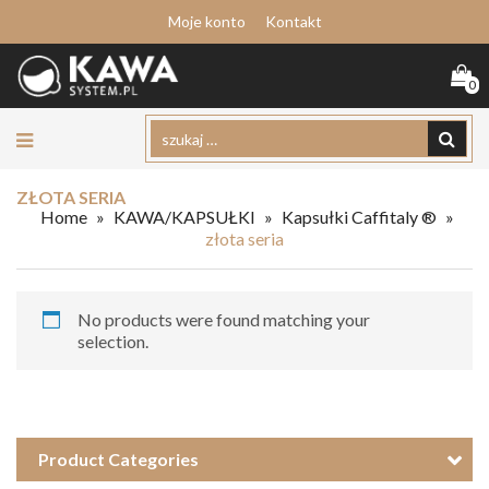
Moje konto
Kontakt
0
ZŁOTA SERIA
Home
»
KAWA/KAPSUŁKI
»
Kapsułki Caffitaly ®
»
złota seria
No products were found matching your
selection.
Product Categories