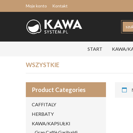
Moje konto
Kontakt
START
KAWA/KA
WSZYSTKIE
Product Categories
CAFFITALY
HERBATY
KAWA/KAPSUŁKI
Gran Caffè Garibaldi