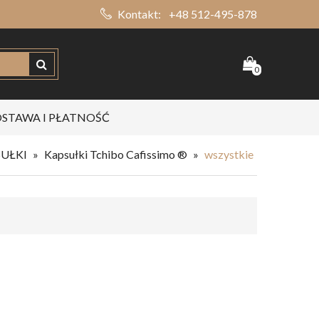
Kontakt:
+48 512-495-878
0
STAWA I PŁATNOŚĆ
UŁKI
»
Kapsułki Tchibo Cafissimo ®
»
wszystkie