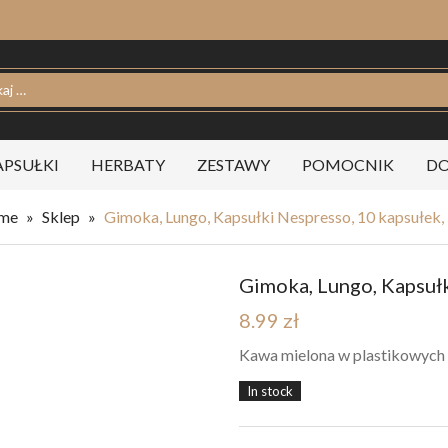
PSUŁKI
HERBATY
ZESTAWY
POMOCNIK
DO
me
»
Sklep
»
Gimoka, Lungo, Kapsułki Nespresso, 10 kapsułek,
Gimoka, Lungo, Kapsułk
8.99
zł
Kawa mielona w plastikowych
In stock