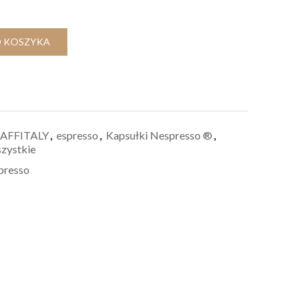
 KOSZYKA
AFFITALY
,
espresso
,
Kapsułki Nespresso ®
,
zystkie
presso