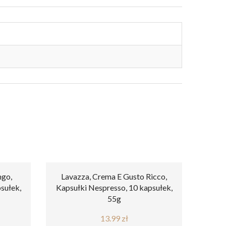
ngo,
Lavazza, Crema E Gusto Ricco,
Belmio
sułek,
Kapsułki Nespresso, 10 kapsułek,
Ne
55g
13.99
zł