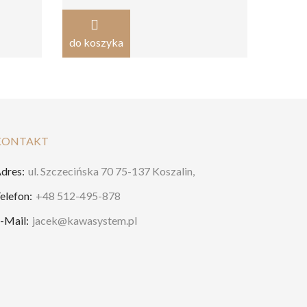
do ko
do koszyka
KONTAKT
dres:
ul. Szczecińska 70 75-137 Koszalin,
elefon:
+48 512-495-878
-Mail:
jacek@kawasystem.pl