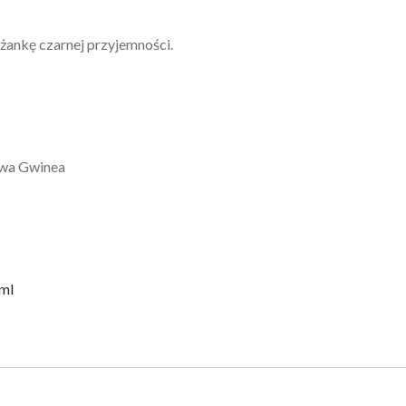
liżankę czarnej przyjemności.
owa Gwinea
5ml