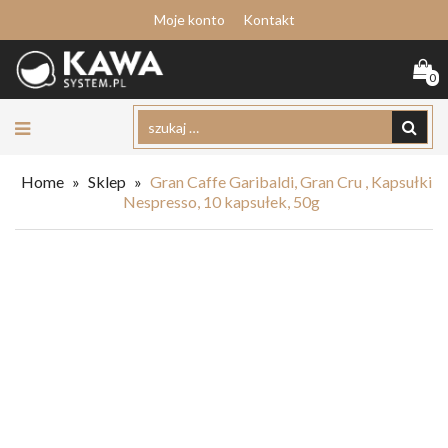
Moje konto
Kontakt
0
Home
»
Sklep
»
Gran Caffe Garibaldi, Gran Cru , Kapsułki
Nespresso, 10 kapsułek, 50g