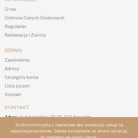
O nas
Ochrona Danych Osobowych
Regulamin
Reklamacja i Zwroty
SERWIS
Zamówienia
Adresy
Szczegóły konta
Lista życzeń
Kontakt
KONTAKT
Adres:
ul. Szczecińska 70 75-137 Koszalin,
Ta strona korzysta z ciasteczek aby świadczyć usługi na
Telefon:
+48 512-495-878
najwyższym poziomie. Dalsze korzystanie ze strony oznacza,
E-Mail:
jacek@kawasystem.pl
że zgadzasz się na ich użycie.