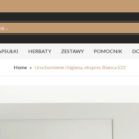
PSUŁKI
HERBATY
ZESTAWY
POMOCNIK
DO
Home
»
Uruchomienie i higiena, ekspres Bianca S22